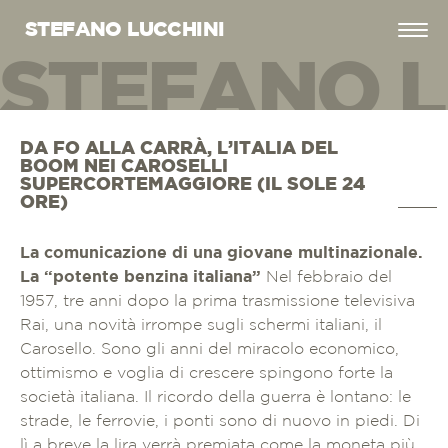
STEFANO LUCCHINI
STEFANO L
EFANO LUC
DA FO ALLA CARRÀ, L’ITALIA DEL
BOOM NEI CAROSELLI
SUPERCORTEMAGGIORE (IL SOLE 24
ORE)
La comunicazione di una giovane multinazionale.
La “potente benzina italiana”
Nel febbraio del
1957, tre anni dopo la prima trasmissione televisiva
Rai, una novità irrompe sugli schermi italiani, il
Carosello. Sono gli anni del miracolo economico,
ottimismo e voglia di crescere spingono forte la
società italiana. Il ricordo della guerra è lontano: le
strade, le ferrovie, i ponti sono di nuovo in piedi. Di
lì a breve la lira verrà premiata come la moneta più