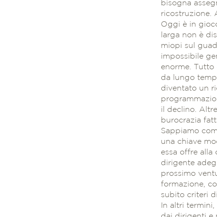
bisogna assegn
ricostruzione.
Oggi è in gioc
larga non è dis
miopi sul guad
impossibile gen
enorme. Tutto 
da lungo tempo
diventato un ri
programmazione
il declino. Alt
burocrazia fatt
Sappiamo come 
una chiave mod
essa offre alla
dirigente adegu
prossimo ventu
formazione, co
subito criteri 
In altri termin
dai dirigenti 