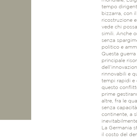
mondiale, Luig
tempo dirigenti
bizzarra, con i
ricostruzione e
vede chi possa 
simili. Anche o
senza spargime
politico e amm
Questa guerra h
principale riso
dell’innovazion
rinnovabili e q
tempi rapidi e 
questo conflitt
prime gestirann
altre, fra le q
senza capacità
continente, a s
inevitabilmente
La Germania st
il costo del d