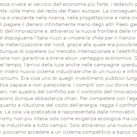
a invece al servizio dell’economia più forte, i tedeschi p
ette volte meno del resto dei Paesi europei. La consegue
ssa e crescente nella ricerca, nella progettazione e nella c
di pagare il denaro infinitamente meno degli altri Paesi ga
nti dell’innovazione e, attraverso la nuova frontiera delle ri
el dopoguerra l’Italia riuscì a vincere la sfida per il rilanc
la metanizzazione del nord, grazie alla quale era possibil
unque di copetere sul mercato internazionale e l’elettrific
icazione non garantiva a breve alcun vantaggio economico. 
 nel tempo, l’arrivo della luce anche nelle campagne sper
un intero nuovo sistema industriale che di un nuovo e infi
consumi. Era cioè uno di quegli investimenti pubblici lun
tica capace e non parassitaria. I compiti con cui dovrà mis
ani, nel quadro del conflitto per il controllo dell’innovazi
aiono dunque abbastanza chiari. Per competere con l’eg
quanto a riduzione del costo dell’energia, regga il confr
 La sola via praticabile è rappresentata dalle rinnovabili,
nomy non più intesa solo come esigenza ecologica ma co
ne industriale a tutto campo. Solo attraverso una nuova i
ili possiamo accedere a un sistema competitivo a basso 