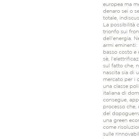
europea ma mess
denaro sei o s
totale, indiscu
La possibilità 
trionfo sui fro
dell’energia. N
armi eminenti: 
basso costo e d
sè, l’elettrif
sul fatto che,
nascita sia di 
mercato per i 
una classe poli
italiana di dom
consegue, app
processo che, 
del dopoguerra.
una green eco
come risoluzio
sulle rinnovab