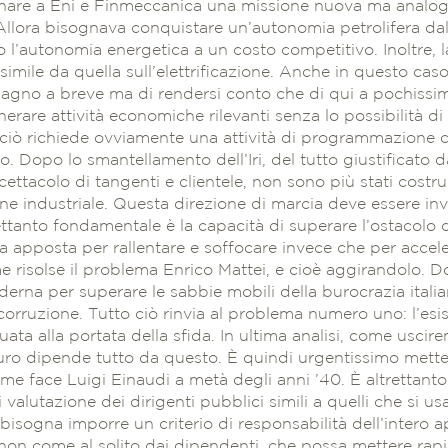
are a Eni e Finmeccanica una missione nuova ma analoga 
 Allora bisognava conquistare un’autonomia petrolifera dal
o l’autonomia energetica a un costo competitivo. Inoltre,
simile da quella sull’elettrificazione. Anche in questo caso 
agno a breve ma di rendersi conto che di qui a pochissim
erare attività economiche rilevanti senza lo possibilità d
ciò richiede ovviamente una attività di programmazione ch
. Dopo lo smantellamento dell’Iri, del tutto giustificato
cettacolo di tangenti e clientele, non sono più stati costrui
 industriale. Questa direzione di marcia deve essere inver
rettanto fondamentale è la capacità di superare l’ostacolo 
a apposta per rallentare e soffocare invece che per accele
risolse il problema Enrico Mattei, e cioè aggirandolo. 
erna per superare le sabbie mobili della burocrazia italia
 corruzione. Tutto ciò rinvia al problema numero uno: l’esi
ata alla portata della sfida. In ultima analisi, come usc
ro dipende tutto da questo. È quindi urgentissimo mette
me face Luigi Einaudi a metà degli anni ’40. È altrettant
di valutazione dei dirigenti pubblici simili a quelli che si u
i, bisogna imporre un criterio di responsabilità dell’intero 
e non come al solito dai dipendenti, che possa mettere ra