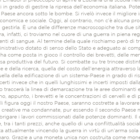
i Einaudi si preoccupò di aprire a Lubiana una scuola nel
 in grado di gestire la ripresa dell’economia italiana. Pot
l Paese ancora sotto le bombe. Si rivelò invece il migliore i
conomica e sociale. Oggi, al contrario, non c’è alcuna pro
gestirla. È una delle differenze macroscopiche tra due sit
ra, infatti, ci troviamo nel cuore di una guerra in piena r
nti di sangue. Al termine della quale rischiamo però di t
inistrativo dotato di senso dello Stato e adeguato ai comp
a come posta in gioco il controllo dei brevetti, delle ment
rsa produttiva del futuro. Si combatte su tre trincee distin
e e della ricerca, quella del costo dell’energia attraverso l
uella della edificazione di un sistema-Paese in grado di ris
certi invece che in quelli lunghissimi e incerti imposti dall
o traccerà la linea di demarcazione tra le aree dominanti 
o, appunto, i brevetti e le concentrazioni di cervelli e di 
uali figura oggi il nostro Paese, saranno costrette a lavorar
 creative ma condannate, pur essendo il secondo Paese m
brigare i lavori commissionati dalle potenze dominanti. I
, tra i tanti prezzi, anche quello di una conflittualità soci
a attualmente vincendo la guerra in virtù di un’arma so
enaro. Grazie a una moneta unica non costruita come mone