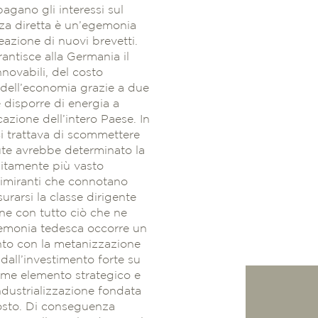
agano gli interessi sul
nza diretta è un’egemonia
reazione di nuovi brevetti.
rantisce alla Germania il
nnovabili, del costo
io dell’economia grazie a due
e disporre di energia a
azione dell’intero Paese. In
Si trattava di scommettere
dute avrebbe determinato la
nitamente più vasto
gimiranti che connotano
urarsi la classe dirigente
one con tutto ciò che ne
emonia tedesca occorre un
onto con la metanizzazione
 dall’investimento forte su
me elemento strategico e
ndustrializzazione fondata
costo. Di conseguenza