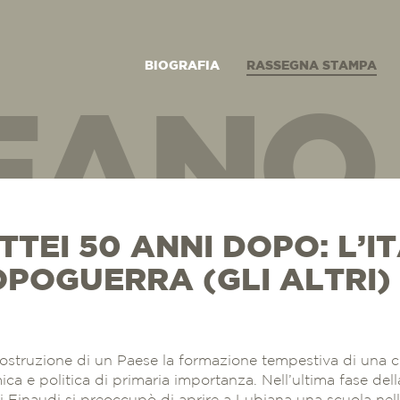
BIOGRAFIA
RASSEGNA STAMPA
FANO 
TEI 50 ANNI DOPO: L’I
O LUC
OPOGUERRA (GLI ALTRI)
icostruzione di un Paese la formazione tempestiva di una c
ica e politica di primaria importanza. Nell’ultima fase de