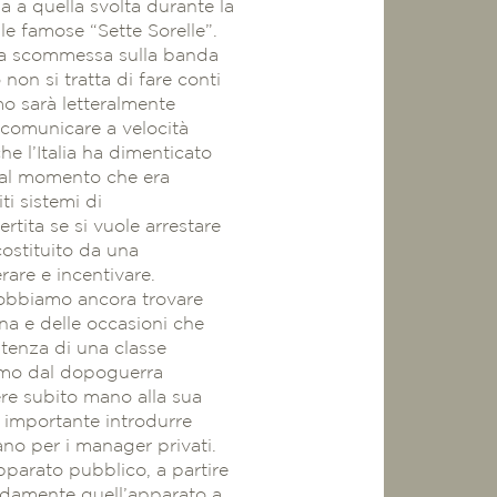
a quella svolta durante la
le famose “Sette Sorelle”.
 la scommessa sulla banda
non si tratta di fare conti
o sarà letteralmente
i comunicare a velocità
e l’Italia ha dimenticato
 dal momento che era
ti sistemi di
tita se si vuole arrestare
costituito da una
rare e incentivare.
Dobbiamo ancora trovare
na e delle occasioni che
stenza di una classe
iremo dal dopoguerra
re subito mano alla sua
o importante introdurre
sano per i manager privati.
apparato pubblico, a partire
pidamente quell’apparato a