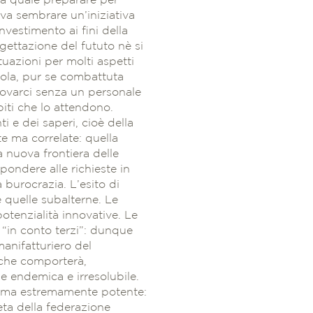
la quale preparare per
eva sembrare un’iniziativa
nvestimento ai fini della
gettazione del fututo nè si
uazioni per molti aspetti
egola, pur se combattuta
rovarci senza un personale
iti che lo attendono.
i e dei saperi, cioè della
te ma correlate: quella
a nuova frontiera delle
pondere alle richieste in
a burocrazia. L’esito di
e quelle subalterne. Le
potenzialità innovative. Le
e “in conto terzi”: dunque
anifatturiero del
l che comporterà,
ale endemica e irresolubile.
la ma estremamente potente:
ta della federazione