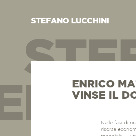
STEFANO LUCCHINI
STE
ENRICO MAT
EFAN
VINSE IL D
Nelle fasi di r
risorsa econom