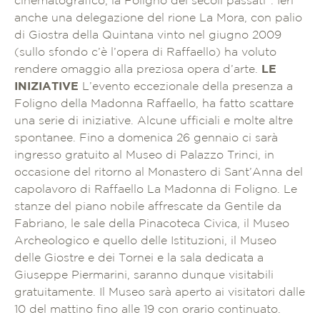
cinematografico, la Foligno dei secoli passati”. Ieri
anche una delegazione del rione La Mora, con palio
di Giostra della Quintana vinto nel giugno 2009
(sullo sfondo c’è l’opera di Raffaello) ha voluto
rendere omaggio alla preziosa opera d’arte.
LE
INIZIATIVE
L’evento eccezionale della presenza a
Foligno della Madonna Raffaello, ha fatto scattare
una serie di iniziative. Alcune ufficiali e molte altre
spontanee. Fino a domenica 26 gennaio ci sarà
ingresso gratuito al Museo di Palazzo Trinci, in
occasione del ritorno al Monastero di Sant’Anna del
capolavoro di Raffaello La Madonna di Foligno. Le
stanze del piano nobile affrescate da Gentile da
Fabriano, le sale della Pinacoteca Civica, il Museo
Archeologico e quello delle Istituzioni, il Museo
delle Giostre e dei Tornei e la sala dedicata a
Giuseppe Piermarini, saranno dunque visitabili
gratuitamente. Il Museo sarà aperto ai visitatori dalle
10 del mattino fino alle 19 con orario continuato.